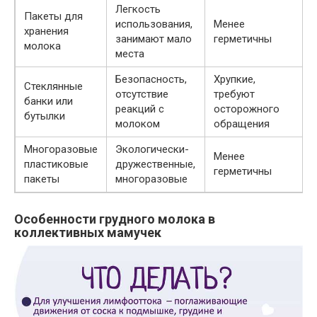
Легкость
Пакеты для
использования,
Менее
хранения
занимают мало
герметичны
молока
места
Безопасность,
Хрупкие,
Стеклянные
отсутствие
требуют
банки или
реакций с
осторожного
бутылки
молоком
обращения
Многоразовые
Экологически-
Менее
пластиковые
дружественные,
герметичны
пакеты
многоразовые
Особенности грудного молока в
коллективных мамучек