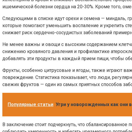
ишемической болезни сердца на 20-30%. Кроме того, оме
Следующими в списке идут орехи и семена — миндаль, гр
которые помогают уменьшить воспаление и укрепить сте
снижает риск сердечно-сосудистых заболеваний примерно
Не менее важны и овощи с высоким содержанием клетчат
снижению кровяного давления и профилактике атероскл
добавлять эти продукты в каждый прием пищи, чтобы об
Фрукты, особенно цитрусовые и ягоды, также играют ва
повреждение. Статистика показывает, что люди, регуляр
свежих фруктов — один из самых приятных способов заб
Популярные статьи
Угри у новорожденных как они 
В заключение стоит подчеркнуть, что сбалансированное 
соблюдать умеренность и избегать чрезмерного потребле