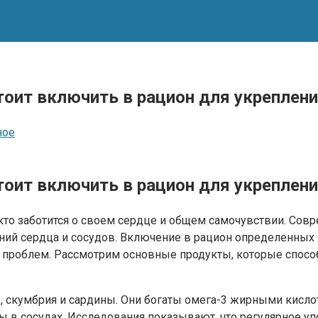
тоит включить в рацион для укреплен
ное
тоит включить в рацион для укреплен
 кто заботится о своем сердце и общем самочувствии. Со
ний сердца и сосудов. Включение в рацион определенных 
ых проблем. Рассмотрим основные продукты, которые спос
ь, скумбрия и сардины. Они богаты омега-3 жирными кисл
 в сосудах. Исследования показывают, что регулярное уп