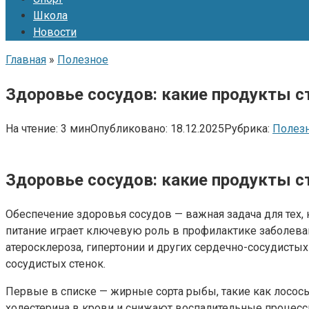
Школа
Новости
Главная
»
Полезное
Здоровье сосудов: какие продукты с
На чтение:
3 мин
Опубликовано:
18.12.2025
Рубрика:
Полез
Здоровье сосудов: какие продукты с
Обеспечение здоровья сосудов — важная задача для тех,
питание играет ключевую роль в профилактике заболева
атеросклероза, гипертонии и других сердечно-сосудист
сосудистых стенок.
Первые в списке — жирные сорта рыбы, такие как лосос
холестерина в крови и снижают воспалительные процессы