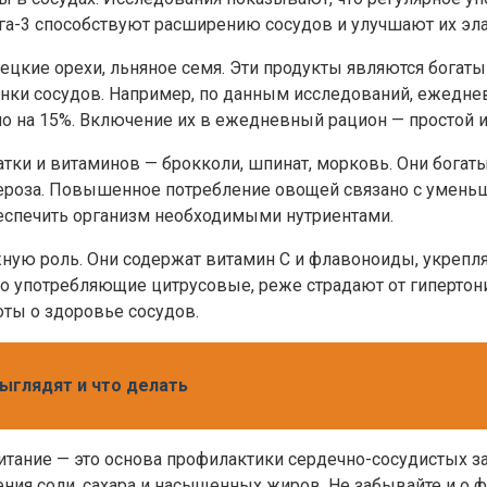
га-3 способствуют расширению сосудов и улучшают их эла
ецкие орехи, льняное семя. Эти продукты являются богат
нки сосудов. Например, по данным исследований, ежедне
 на 15%. Включение их в ежедневный рацион — простой и 
ки и витаминов — брокколи, шпинат, морковь. Они богат
ероза. Повышенное потребление овощей связано с уменьш
еспечить организм необходимыми нутриентами.
жную роль. Они содержат витамин C и флавоноиды, укреп
но употребляющие цитрусовые, реже страдают от гипертон
оты о здоровье сосудов.
выглядят и что делать
питание — это основа профилактики сердечно-сосудистых 
ния соли, сахара и насыщенных жиров. Не забывайте и о ф