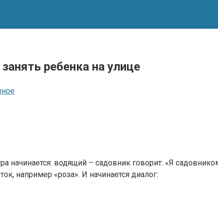
занять ребенка на улице
зное
ра начинается: водящий – садовник говорит: «Я садовником
к, например «роза». И начинается диалог: