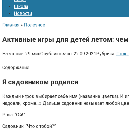
Школа
Новости
Главная
»
Полезное
Активные игры для детей летом: чем 
На чтение:
29 мин
Опубликовано:
22.09.2021
Рубрика:
Поле
Содержание
Я садовником родился
Каждый игрок выбирает себе имя (название цветка). И иг
надоели, кроме…» Дальше садовник называет любой цвето
Роза: “Ой!”
Садовник: “Что с тобой?”