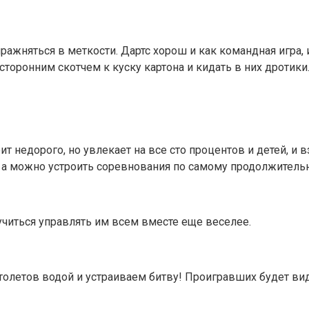
ажняться в меткости. Дартс хорош и как командная игра,
торонним скотчем к куску картона и кидать в них дротики
т недорого, но увлекает на все сто процентов и детей, и
е, а можно устроить соревнования по самому продолжитель
учиться управлять им всем вместе еще веселее.
толетов водой и устраиваем битву! Проигравших будет ви