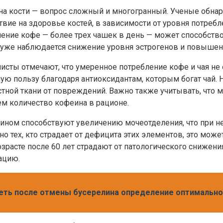
 на кости — вопрос сложный и многогранный. Ученые обнар
твие на здоровье костей, в зависимости от уровня потребл
ление кофе — более трех чашек в день — может способств
 уже наблюдается снижение уровня эстрогенов и повышенн
сты отмечают, что умеренное потребление кофе и чая не
ую пользу благодаря антиоксидантам, которым богат чай. 
ной ткани от повреждений. Важно также учитывать, что м
ем количество кофеина в рационе.
феином способствуют увеличению мочеотделения, что при н
тех, кто страдает от дефицита этих элементов, это може
озрасте после 60 лет страдают от патологического снижени
ацию.
еть после отмены бусерелина определение оптимально