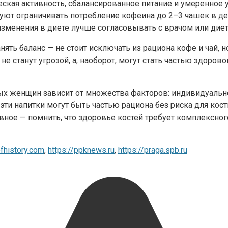
еская активность, сбалансированное питание и умеренное
уют ограничивать потребление кофеина до 2–3 чашек в де
изменения в диете лучше согласовывать с врачом или дие
ть баланс — не стоит исключать из рациона кофе и чай, н
 станут угрозой, а, наоборот, могут стать частью здорово
лых женщин зависит от множества факторов: индивидуально
ти напитки могут быть частью рациона без риска для кост
лавное — помнить, что здоровье костей требует комплексн
fhistory.com
,
https://ppknews.ru
,
https://praga.spb.ru