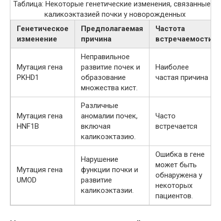
Таблица: Некоторые генетические изменения, связанные с
каликоэктазией почки у новорожденных
Генетическое
Предполагаемая
Частота
изменение
причина
встречаемости
Неправильное
Мутация гена
развитие почек и
Наиболее
PKHD1
образование
частая причина
множества кист.
Различные
Мутация гена
аномалии почек,
Часто
HNF1B
включая
встречается
каликоэктазию.
Ошибка в гене
Нарушение
может быть
Мутация гена
функции почки и
обнаружена у
UMOD
развитие
некоторых
каликоэктазии.
пациентов.