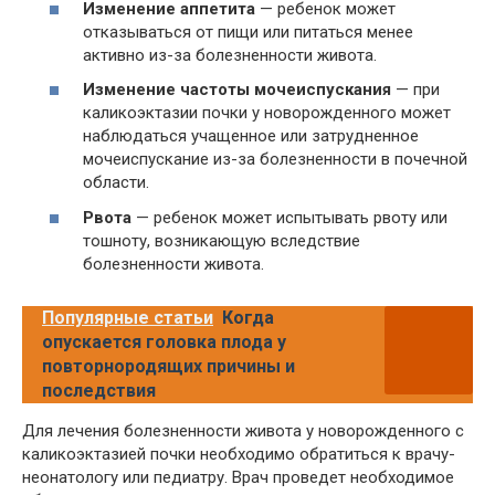
Изменение аппетита
— ребенок может
отказываться от пищи или питаться менее
активно из-за болезненности живота.
Изменение частоты мочеиспускания
— при
каликоэктазии почки у новорожденного может
наблюдаться учащенное или затрудненное
мочеиспускание из-за болезненности в почечной
области.
Рвота
— ребенок может испытывать рвоту или
тошноту, возникающую вследствие
болезненности живота.
Популярные статьи
Когда
опускается головка плода у
повторнородящих причины и
последствия
Для лечения болезненности живота у новорожденного с
каликоэктазией почки необходимо обратиться к врачу-
неонатологу или педиатру. Врач проведет необходимое