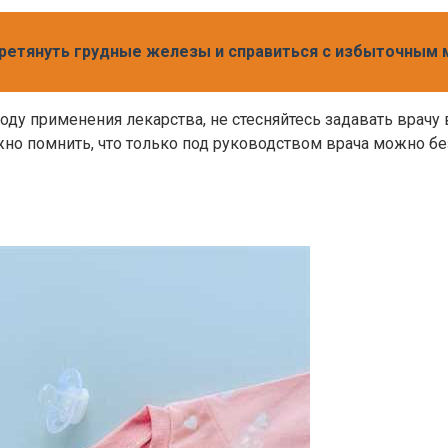
еретянуть грудные железы и справиться с избыточным
оду применения лекарства, не стесняйтесь задавать врачу
ажно помнить, что только под руководством врача можно 