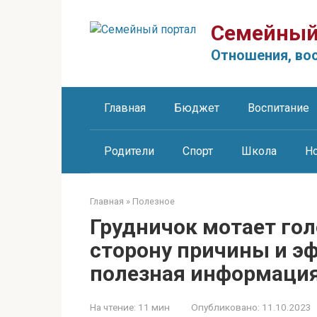
Перейти
к
Семейный
контенту
Отношения, вос
Главная
Бюджет
Воспитание
Родители
Спорт
Школа
Н
Главная
»
Полезное
Грудничок мотает гол
сторону причины и э
полезная информация
На чтение:
11 мин
Опубликовано:
11.10.2023