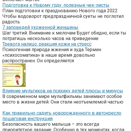
Подготовка к Новому году: полезные чек-листы
План подготовки к празднованию Нового года 2022
Чтобы водоворот предпраздничной суеты не поглотил
радость
7 заповедей ухоженной женщины
Шаг третий. Внимание к мелочам Будет обидно, если ты
потратишь несколько часов на приведение
Тревога налицо: реакция кожи на стресс
Психогенная природа жжения и зуда Термин
«психосоматика» в наше время довольно
распространен. Он определяется
Влияние мультиков на психику детей плюсы и минусы
В современном мире мультфильмы занимают особое
место в жизни детей. Они стали неотъемлемой частью
Как правильно садить новорожденного в автокресло
пошаговая инструкция
Безопасность вашего малыша – это всегда
приоритетное задание. Особенно в тех моментах, когда