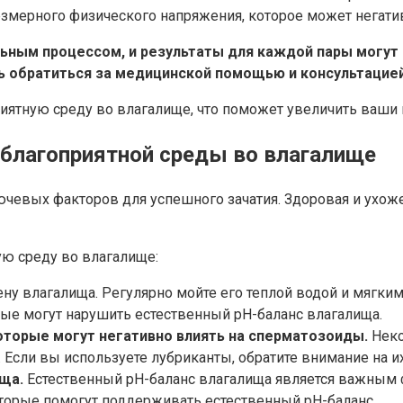
змерного физического напряжения, которое может негатив
льным процессом, и результаты для каждой пары могут
ь обратиться за медицинской помощью и консультацие
иятную среду во влагалище, что поможет увеличить ваши 
 благоприятной среды во влагалище
лючевых факторов для успешного зачатия. Здоровая и ухо
ую среду во влагалище:
ну влагалища. Регулярно мойте его теплой водой и мягким
ые могут нарушить естественный pH-баланс влагалища.
которые могут негативно влиять на сперматозоиды.
Неко
 Если вы используете лубриканты, обратите внимание на и
ща.
Естественный pH-баланс влагалища является важным 
оторые помогут поддерживать естественный pH-баланс.