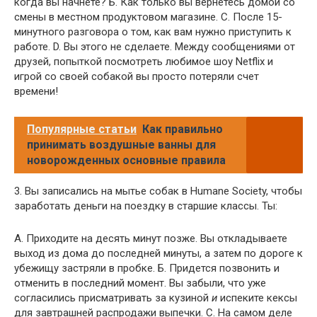
когда вы начнете? Б. Как только вы вернетесь домой со
смены в местном продуктовом магазине. C. После 15-
минутного разговора о том, как вам нужно приступить к
работе. D. Вы этого не сделаете. Между сообщениями от
друзей, попыткой посмотреть любимое шоу Netflix и
игрой со своей собакой вы просто потеряли счет
времени!
Популярные статьи
Как правильно
принимать воздушные ванны для
новорожденных основные правила
3. Вы записались на мытье собак в Humane Society, чтобы
заработать деньги на поездку в старшие классы. Ты:
A. Приходите на десять минут позже. Вы откладываете
выход из дома до последней минуты, а затем по дороге к
убежищу застряли в пробке. Б. Придется позвонить и
отменить в последний момент. Вы забыли, что уже
согласились присматривать за кузиной
и
испеките кексы
для завтрашней распродажи выпечки. C. На самом деле