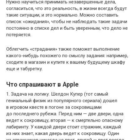
Нужно научиться принимать незавершенные дела,
согласиться, что это реальность, в жизни всегда будут
такие ситуации, и это нормально. Можно составить
список «ожидания», чтобы не наблюдать такие задачи
постоянно в списке дел и быть уверенным, что дело не
потеряется.
Облегчить «страдания» также поможет выполнение
какого-нибудь похожего по смыслу задания: например,
сходите в магазин и купите к вашему будущему шкафу
еще и табуретку.
Что спрашивают в Apple
1. Задача на логику. Шелдон Купер (тот самый
гениальный физик из популярного сериала) дошел
в игровом квесте в погоне за сокровищами
до последнего рубежа. Перед ним — две двери, одна
ведет к сокровищу, вторая — к смертельно опасному
лабиринту. У каждой двери стоит стражник, каждый
из них знает, какая дверь ведет к сокровищу. Один
из стражников никогда не врет, другой — врет всегда.