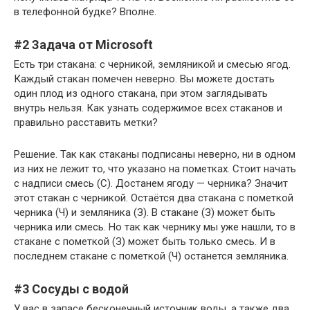
в телефонной будке? Вполне.
#2 Задача от Microsoft
Есть три стакана: с черникой, земляникой и смесью ягод.
Каждый стакан помечен неверно. Вы можете достать
один плод из одного стакана, при этом заглядывать
внутрь нельзя. Как узнать содержимое всех стаканов и
правильно расставить метки?
Решение. Так как стаканы подписаны неверно, ни в одном
из них не лежит то, что указано на пометках. Стоит начать
с надписи смесь (С). Достанем ягоду — черника? Значит
этот стакан с черникой. Остаётся два стакана с пометкой
черника (Ч) и земляника (З). В стакане (З) может быть
черника или смесь. Но так как чернику мы уже нашли, то в
стакане с пометкой (З) может быть только смесь. И в
последнем стакане с пометкой (Ч) останется земляника.
#3 Сосуды с водой
У вас в запасе бесконечный источник воды, а также два