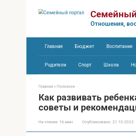
Перейти
к
Семейный
контенту
Отношения, вос
Главная
Бюджет
Воспитание
Родители
Спорт
Школа
Н
Главная
»
Полезное
Как развивать ребенк
советы и рекомендац
На чтение:
16 мин
Опубликовано:
21.10.2022