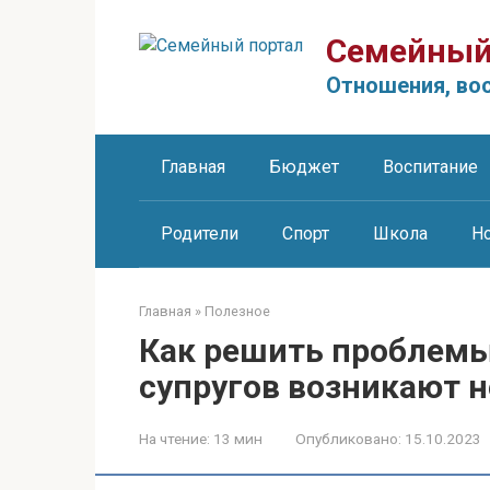
Перейти
к
Семейный
контенту
Отношения, вос
Главная
Бюджет
Воспитание
Родители
Спорт
Школа
Н
Главная
»
Полезное
Как решить проблемы 
супругов возникают 
На чтение:
13 мин
Опубликовано:
15.10.2023