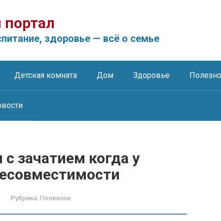
 портал
питание, здоровье — всё о семье
Детская комната
Дом
Здоровье
Полезн
овости
с зачатием когда у
несовместимости
Рубрика:
Полезное