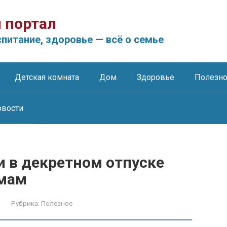
 портал
питание, здоровье — всё о семье
Детская комната
Дом
Здоровье
Полезн
овости
и в декретном отпуске
 мам
Рубрика:
Полезное