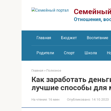
Перейти
к
Семейный
контенту
Отношения, вос
Главная
Бюджет
Воспитание
Родители
Спорт
Школа
Н
Главная
»
Полезное
Как заработать деньг
лучшие способы для
На чтение:
16 мин
Опубликовано:
14.10.2023