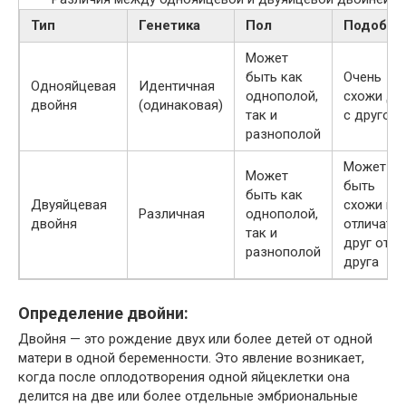
Тип
Генетика
Пол
Подобие
Может
быть как
Очень
Однояйцевая
Идентичная
однополой,
схожи др
двойня
(одинаковая)
так и
с другом
разнополой
Может
Может
быть
быть как
Двуяйцевая
схожи ил
Различная
однополой,
двойня
отличать
так и
друг от
разнополой
друга
Определение двойни:
Двойня — это рождение двух или более детей от одной
матери в одной беременности. Это явление возникает,
когда после оплодотворения одной яйцеклетки она
делится на две или более отдельные эмбриональные