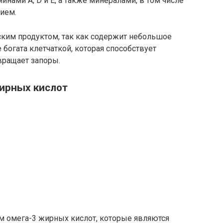
инами A, D и E, а также минералами, в том числе
ием.
ским продуктом, так как содержит небольшое
 богата клетчаткой, которая способствует
вращает запоры.
жирных кислот
м омега-3 жирных кислот, которые являются