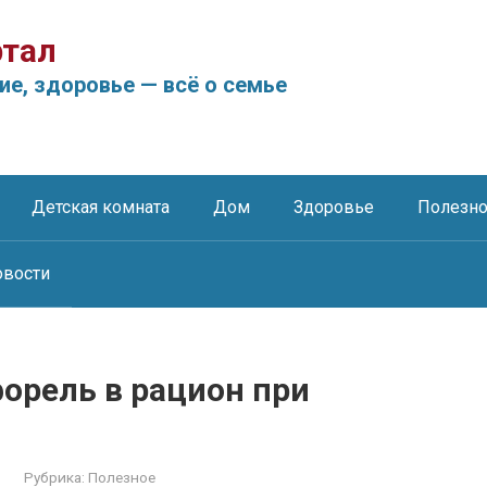
тал
ие, здоровье — всё о семье
Детская комната
Дом
Здоровье
Полезн
овости
орель в рацион при
Рубрика:
Полезное