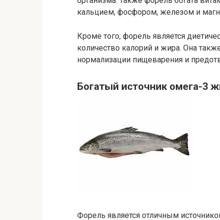
организма. Также форель богата витам
кальцием, фосфором, железом и магн
Кроме того, форель является диетиче
количество калорий и жира. Она также
нормализации пищеварения и предот
Богатый источник омега-3 
Форель является отличным источнико