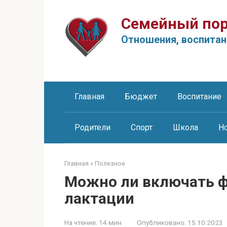
Перейти
к
Семейный пор
контенту
Отношения, воспитан
Главная
Бюджет
Воспитание
Родители
Спорт
Школа
Н
Главная
»
Полезное
Можно ли включать ф
лактации
На чтение:
14 мин
Опубликовано:
15.10.2023