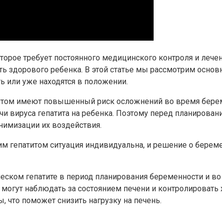
торое требует постоянного медицинского контроля и лечен
ь здорового ребенка. В этой статье мы рассмотрим осно
ь или уже находятся в положении.
итом имеют повышенный риск осложнений во время береме
чи вируса гепатита на ребенка. Поэтому перед планиров
нимизации их воздействия.
м гепатитом ситуация индивидуальна, и решение о береме
ческом гепатите в период планирования беременности и в
е могут наблюдать за состоянием печени и контролироват
, что поможет снизить нагрузку на печень.