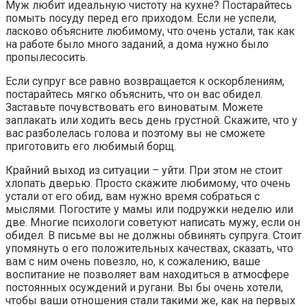
Муж любит идеальную чистоту на кухне? Постарайтесь
помыть посуду перед его приходом. Если не успели,
ласково объясните любимому, что очень устали, так как
на работе было много заданий, а дома нужно было
пропылесосить.
Если супруг все равно возвращается к оскорблениям,
постарайтесь мягко объяснить, что он вас обидел.
Заставьте почувствовать его виноватым. Можете
заплакать или ходить весь день грустной. Скажите, что у
вас разболелась голова и поэтому вы не сможете
приготовить его любимый борщ.
Крайний выход из ситуации – уйти. При этом не стоит
хлопать дверью. Просто скажите любимому, что очень
устали от его обид, вам нужно время собраться с
мыслями. Погостите у мамы или подружки неделю или
две. Многие психологи советуют написать мужу, если он
обидел. В письме вы не должны обвинять супруга. Стоит
упомянуть о его положительных качествах, сказать, что
вам с ним очень повезло, но, к сожалению, ваше
воспитание не позволяет вам находиться в атмосфере
постоянных осуждений и ругани. Вы бы очень хотели,
чтобы ваши отношения стали такими же, как на первых