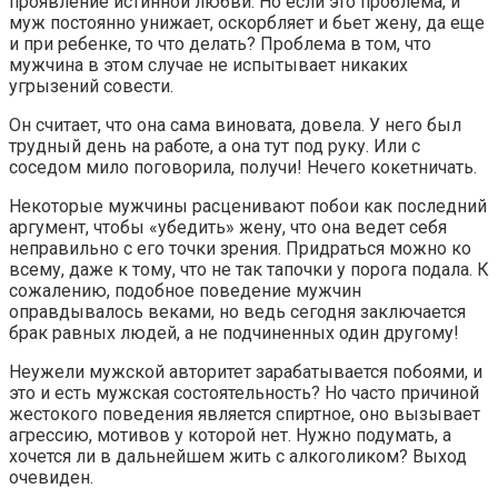
проявление истинной любви. Но если это проблема, и
муж постоянно унижает, оскорбляет и бьет жену, да еще
и при ребенке, то что делать? Проблема в том, что
мужчина в этом случае не испытывает никаких
угрызений совести.
Он считает, что она сама виновата, довела. У него был
трудный день на работе, а она тут под руку. Или с
соседом мило поговорила, получи! Нечего кокетничать.
Некоторые мужчины расценивают побои как последний
аргумент, чтобы «убедить» жену, что она ведет себя
неправильно с его точки зрения. Придраться можно ко
всему, даже к тому, что не так тапочки у порога подала. К
сожалению, подобное поведение мужчин
оправдывалось веками, но ведь сегодня заключается
брак равных людей, а не подчиненных один другому!
Неужели мужской авторитет зарабатывается побоями, и
это и есть мужская состоятельность? Но часто причиной
жестокого поведения является спиртное, оно вызывает
агрессию, мотивов у которой нет. Нужно подумать, а
хочется ли в дальнейшем жить с алкоголиком? Выход
очевиден.