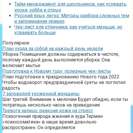
Тайм‑менеджмент для школьников: как успевать,
уроки, хобби и отдых
Русский язык легко: Методы разбора сложных тем
и запоминания правил
Чек-лист для отличника: как учиться меньше, но
усваивать больше
Популярное
План ухода за собой на каждый день недели
Уборка Помещения должны содержаться в чистоте,
поэтому каждый день выполняется уборка. Она
включает мытье
Подготовка к Новому году: полезные чек-листы
План подготовки к празднованию Нового года 2022
Чтобы водоворот предпраздничной суеты не поглотил
радость
7 заповедей ухоженной женщины
Шаг третий. Внимание к мелочам Будет обидно, если ты
потратишь несколько часов на приведение
Тревога налицо: реакция кожи на стресс
Психогенная природа жжения и зуда Термин
«психосоматика» в наше время довольно
распространен. Он определяется