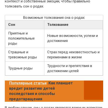
контекст и собственные эмоции, чтобы правильно
толковать сон о родах.
Возможные толкования сна о родах:
Сон
Толкование
Приятные и
Новые возможности, успехи и
положительные
достижения
роды
Страшные и
Страх перед неизвестностью и
тревожные роды
переменами в жизни
Трудности и препятствия в
Трудные роды
достижении целей
Популярные статьи
Как планшет
вредит развитию детей
последствия и способы
предотвращения
В любом случае, сны о родах являются важным аспектом