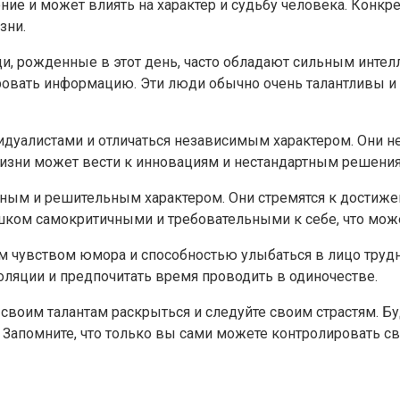
ние и может влиять на характер и судьбу человека. Кон
зни.
, рожденные в этот день, часто обладают сильным интелл
вать информацию. Эти люди обычно очень талантливы и мог
идуалистами и отличаться независимым характером. Они н
 жизни может вести к инновациям и нестандартным решени
ным и решительным характером. Они стремятся к достиже
шком самокритичными и требовательными к себе, что мож
 чувством юмора и способностью улыбаться в лицо трудн
оляции и предпочитать время проводить в одиночестве.
 своим талантам раскрыться и следуйте своим страстям. 
. Запомните, что только вы сами можете контролировать 