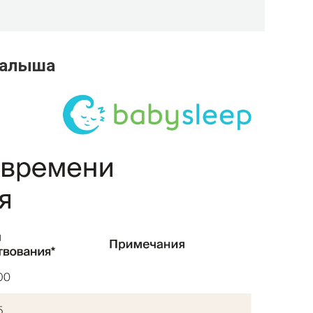
малыша