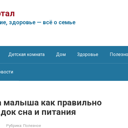
тал
ие, здоровье — всё о семье
Детская комната
Дом
Здоровье
Полезн
овости
а малыша как правильно
док сна и питания
Рубрика:
Полезное