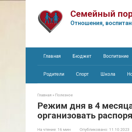
Перейти
к
Семейный пор
контенту
Отношения, воспитан
Главная
Бюджет
Воспитание
Родители
Спорт
Школа
Н
Главная
»
Полезное
Режим дня в 4 месяц
организовать распоря
На чтение:
16 мин
Опубликовано:
11.10.2023