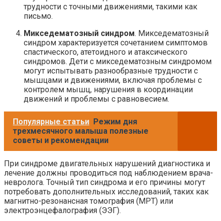
трудности с точными движениями, такими как
письмо.
Микседематозный синдром
. Микседематозный
синдром характеризуется сочетанием симптомов
спастического, атетоидного и атаксического
синдромов. Дети с микседематозным синдромом
могут испытывать разнообразные трудности с
мышцами и движениями, включая проблемы с
контролем мышц, нарушения в координации
движений и проблемы с равновесием.
Популярные статьи
Режим дня
трехмесячного малыша полезные
советы и рекомендации
При синдроме двигательных нарушений диагностика и
лечение должны проводиться под наблюдением врача-
невролога. Точный тип синдрома и его причины могут
потребовать дополнительных исследований, таких как
магнитно-резонансная томография (МРТ) или
электроэнцефалография (ЭЭГ).