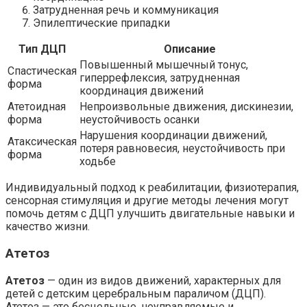
Затрудненная речь и коммуникация
Эпилептические припадки
Тип ДЦП
Описание
Повышенный мышечный тонус,
Спастическая
гиперрефлексия, затрудненная
форма
координация движений
Атетоидная
Непроизвольные движения, дискинезии,
форма
неустойчивость осанки
Нарушения координации движений,
Атаксическая
потеря равновесия, неустойчивость при
форма
ходьбе
Индивидуальный подход к реабилитации, физиотерапия,
сенсорная стимуляция и другие методы лечения могут
помочь детям с ДЦП улучшить двигательные навыки и
качество жизни.
Атетоз
Атетоз
— один из видов движений, характерных для
детей с детским церебральным параличом (ДЦП).
Атетоз — это бесцельные, неуправляемые и