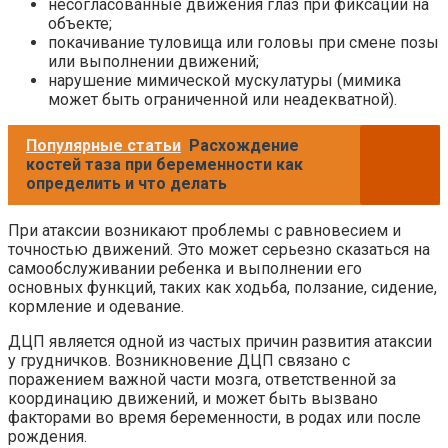
несогласованные движения глаз при фиксации на
объекте;
покачивание туловища или головы при смене позы
или выполнении движений;
нарушение мимической мускулатуры (мимика
может быть ограниченной или неадекватной).
Популярные статьи
Расхождение
костей таза при беременности как
определить и что делать
При атаксии возникают проблемы с равновесием и
точностью движений. Это может серьезно сказаться на
самообслуживании ребенка и выполнении его
основных функций, таких как ходьба, ползание, сидение,
кормление и одевание.
ДЦП является одной из частых причин развития атаксии
у грудничков. Возникновение ДЦП связано с
поражением важной части мозга, ответственной за
координацию движений, и может быть вызвано
факторами во время беременности, в родах или после
рождения.