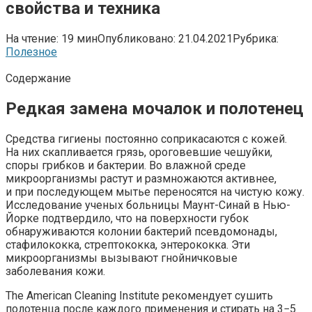
свойства и техника
На чтение:
19 мин
Опубликовано:
21.04.2021
Рубрика:
Полезное
Содержание
Редкая замена мочалок и полотенец
Средства гигиены постоянно соприкасаются с кожей.
На них скапливается грязь, ороговевшие чешуйки,
споры грибков и бактерии. Во влажной среде
микроорганизмы растут и размножаются активнее,
и при последующем мытье переносятся на чистую кожу.
Исследование ученых больницы Маунт-Синай в Нью-
Йорке подтвердило, что на поверхности губок
обнаруживаются колонии бактерий псевдомонады,
стафилококка, стрептококка, энтерококка. Эти
микроорганизмы вызывают гнойничковые
заболевания кожи.
The American Cleaning Institute рекомендует сушить
полотенца после каждого применения и стирать на 3−5