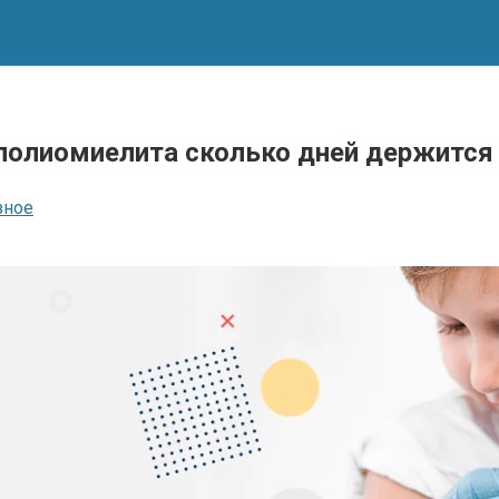
 полиомиелита сколько дней держится
зное