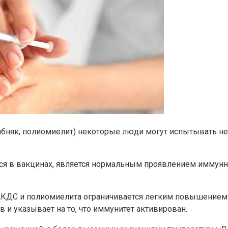
лбняк, полиомиелит) некоторые люди могут испытывать н
ся в вакцинах, является нормальным проявлением иммунно
АКДС и полиомиелита ограничивается легким повышением т
 и указывает на то, что иммунитет активирован.