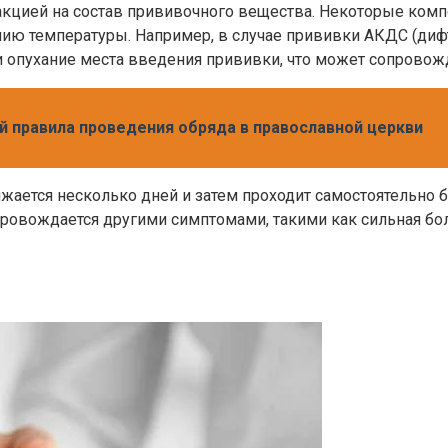
кцией на состав прививочного вещества. Некоторые ком
ию температуры. Например, в случае прививки АКДС (дифт
и опухание места введения прививки, что может сопрово
 правила проведения обряда в православной церкви
ется несколько дней и затем проходит самостоятельно б
опровождается другими симптомами, такими как сильная бо