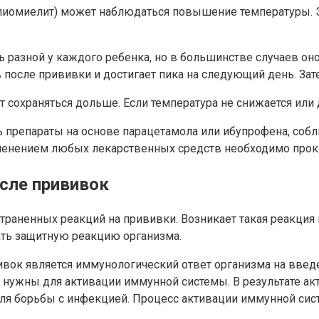
лиомиелит) может наблюдаться повышение температуры. Э
зной у каждого ребенка, но в большинстве случаев оно д
 после прививки и достигает пика на следующий день. Зат
сохраняться дольше. Если температура не снижается или д
препараты на основе парацетамола или ибупрофена, собл
менением любых лекарственных средств необходимо проко
сле прививок
раненных реакций на прививки. Возникает такая реакция 
ть защитную реакцию организма.
вок является иммунологический ответ организма на вве
нужны для активации иммунной системы. В результате ак
 для борьбы с инфекцией. Процесс активации иммунной с