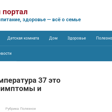
 портал
питание, здоровье — всё о семье
Детская комната
Дом
Здоровье
Полезн
овости
мпература 37 это
симптомы и
Рубрика:
Полезное