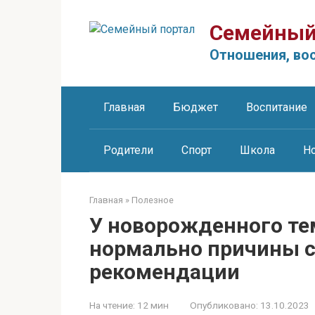
Перейти
к
Семейный
контенту
Отношения, вос
Главная
Бюджет
Воспитание
Родители
Спорт
Школа
Н
Главная
»
Полезное
У новорожденного те
нормально причины 
рекомендации
На чтение:
12 мин
Опубликовано:
13.10.2023