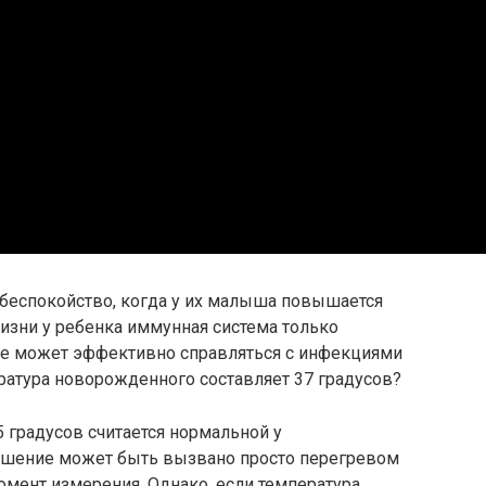
беспокойство, когда у их малыша повышается
изни у ребенка иммунная система только
не может эффективно справляться с инфекциями
ература новорожденного составляет 37 градусов?
,5 градусов считается нормальной у
ышение может быть вызвано просто перегревом
мент измерения. Однако, если температура