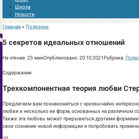
Школа
Новости
Главная
»
Полезное
5 секретов идеальных отношений
На чтение:
25 мин
Опубликовано:
20.10.2021
Рубрика:
Поле
Содержание
Трехкомпонентная теория любви Сте
Предлагаем вам познакомиться с чрезвычайно интересно
любви и несколько ее форм, основанных на различном со
Также эта любовь может прерываться другими формами –
свое сознание новой информации и попробовать примени
10