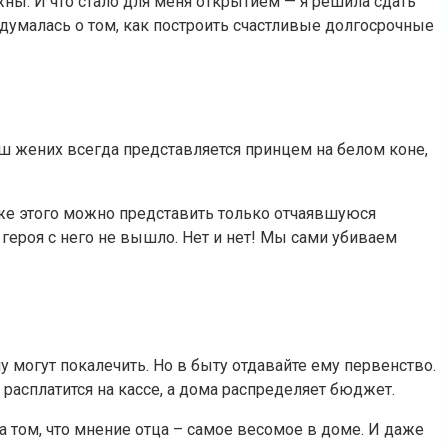
ны. И что стало для меня открытием — я решила сдать
адумалась о том, как построить счастливые долгосрочные
наш жених всегда представляется принцем на белом коне,
же этого можно представить только отчаявшуюся
о героя с него не вышло. Нет и нет! Мы сами убиваем
могут покалечить. Но в быту отдавайте ему первенство.
 расплатится на кассе, а дома распределяет бюджет.
а том, что мнение отца – самое весомое в доме. И даже