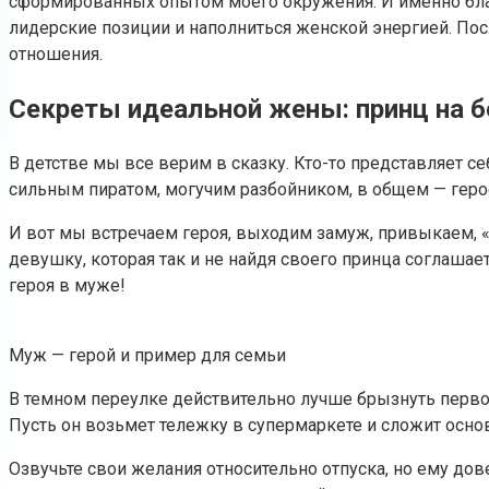
сформированных опытом моего окружения. И именно благ
лидерские позиции и наполниться женской энергией. Пос
отношения.
Секреты идеальной жены: принц на б
В детстве мы все верим в сказку. Кто-то представляет с
сильным пиратом, могучим разбойником, в общем — геро
И вот мы встречаем героя, выходим замуж, привыкаем, 
девушку, которая так и не найдя своего принца соглашает
героя в муже!
Муж — герой и пример для семьи
В темном переулке действительно лучше брызнуть перво
Пусть он возьмет тележку в супермаркете и сложит основ
Озвучьте свои желания относительно отпуска, но ему дов