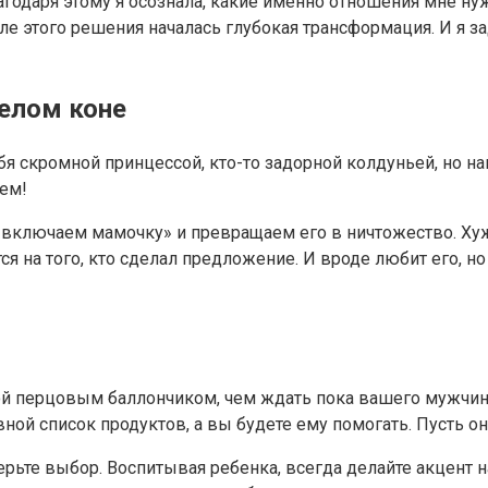
одаря этому я осознала, какие именно отношения мне нуж
ле этого решения началась глубокая трансформация. И я з
елом коне
ебя скромной принцессой, кто-то задорной колдуньей, но 
ем!
«включаем мамочку» и превращаем его в ничтожество. Ху
ся на того, кто сделал предложение. И вроде любит его, н
й перцовым баллончиком, чем ждать пока вашего мужчину 
ной список продуктов, а вы будете ему помогать. Пусть он
ерьте выбор. Воспитывая ребенка, всегда делайте акцент н