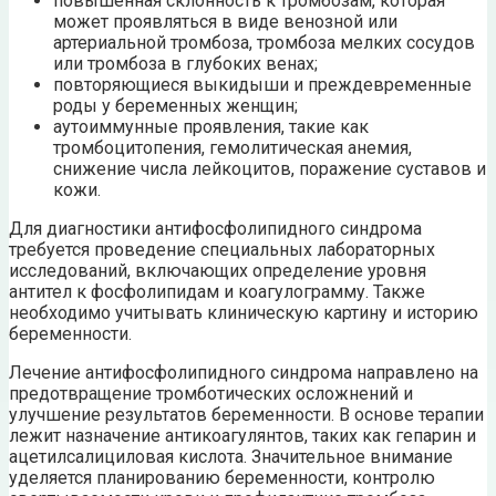
повышенная склонность к тромбозам, которая
может проявляться в виде венозной или
артериальной тромбоза, тромбоза мелких сосудов
или тромбоза в глубоких венах;
повторяющиеся выкидыши и преждевременные
роды у беременных женщин;
аутоиммунные проявления, такие как
тромбоцитопения, гемолитическая анемия,
снижение числа лейкоцитов, поражение суставов и
кожи.
Для диагностики антифосфолипидного синдрома
требуется проведение специальных лабораторных
исследований, включающих определение уровня
антител к фосфолипидам и коагулограмму. Также
необходимо учитывать клиническую картину и историю
беременности.
Лечение антифосфолипидного синдрома направлено на
предотвращение тромботических осложнений и
улучшение результатов беременности. В основе терапии
лежит назначение антикоагулянтов, таких как гепарин и
ацетилсалициловая кислота. Значительное внимание
уделяется планированию беременности, контролю