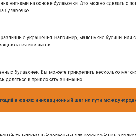
нка нитками на основе булавочки. Это можно сделать с 
на булавочке.
 различные украшения. Например, маленькие бусины или с
мощью клея или ниток.
менных булавочек. Вы можете прикрепить несколько мягки
 выделяться и привлекать внимание.
гаций в юанях: инновационный шаг на пути международ
ен быть мягким и безопасным для кожи ребенка. Хлопков