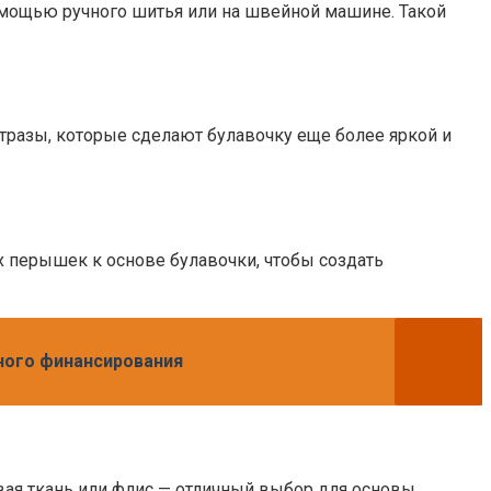
помощью ручного шитья или на швейной машине. Такой
тразы, которые сделают булавочку еще более яркой и
х перышек к основе булавочки, чтобы создать
ного финансирования
ая ткань или флис — отличный выбор для основы