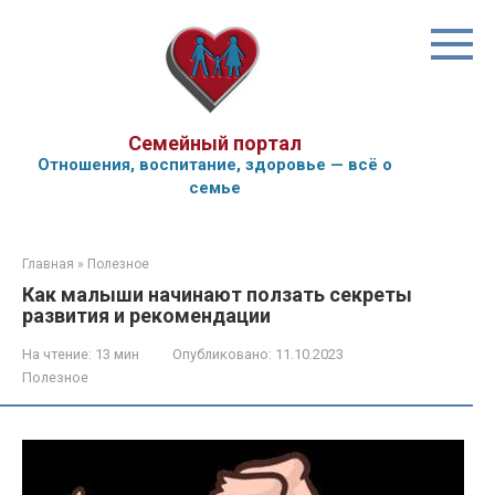
Перейти
к
контенту
Семейный портал
Отношения, воспитание, здоровье — всё о
семье
Главная
»
Полезное
Как малыши начинают ползать секреты
развития и рекомендации
На чтение:
13 мин
Опубликовано:
11.10.2023
Полезное