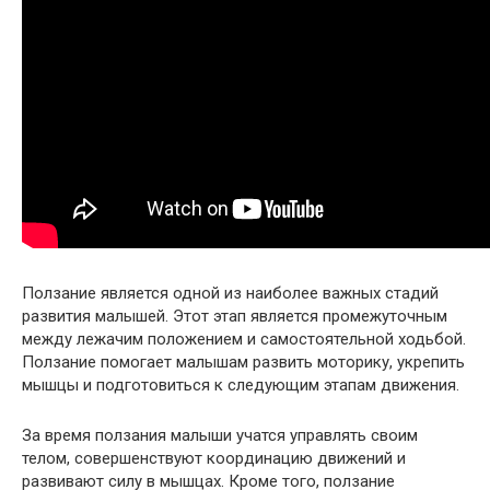
Ползание является одной из наиболее важных стадий
развития малышей. Этот этап является промежуточным
между лежачим положением и самостоятельной ходьбой.
Ползание помогает малышам развить моторику, укрепить
мышцы и подготовиться к следующим этапам движения.
За время ползания малыши учатся управлять своим
телом, совершенствуют координацию движений и
развивают силу в мышцах. Кроме того, ползание