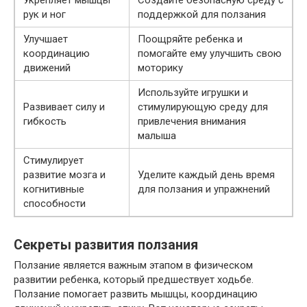
Укрепляет мышцы
Создайте безопасную среду с
рук и ног
поддержкой для ползания
Улучшает
Поощряйте ребенка и
координацию
помогайте ему улучшить свою
движений
моторику
Используйте игрушки и
Развивает силу и
стимулирующую среду для
гибкость
привлечения внимания
малыша
Стимулирует
развитие мозга и
Уделите каждый день время
когнитивные
для ползания и упражнений
способности
Секреты развития ползания
Ползание является важным этапом в физическом
развитии ребенка, который предшествует ходьбе.
Ползание помогает развить мышцы, координацию