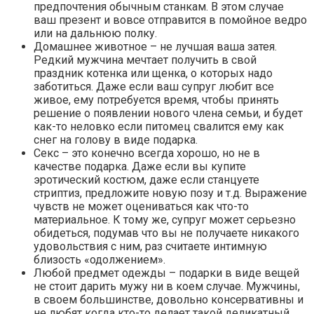
предпочтения обычным станкам. В этом случае
ваш презент и вовсе отправится в помойное ведро
или на дальнюю полку.
Домашнее животное – не лучшая ваша затея.
Редкий мужчина мечтает получить в свой
праздник котенка или щенка, о которых надо
заботиться. Даже если ваш супруг любит все
живое, ему потребуется время, чтобы принять
решение о появлении нового члена семьи, и будет
как-то неловко если питомец свалится ему как
снег на голову в виде подарка.
Секс – это конечно всегда хорошо, но не в
качестве подарка. Даже если вы купите
эротический костюм, даже если станцуете
стриптиз, предложите новую позу и т.д. Выражение
чувств не может оцениваться как что-то
материальное. К тому же, супруг может серьезно
обидеться, подумав что вы не получаете никакого
удовольствия с ним, раз считаете интимную
близость «одолжением».
Любой предмет одежды – подарки в виде вещей
не стоит дарить мужу ни в коем случае. Мужчины,
в своем большинстве, довольно консервативны и
не любят когда кто-то делает такой деликатный