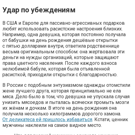
Удар по убеждениям
В США и Европе для пассивно-агрессивных подарков
любят использовать расистские настроения близких.
Например, одна девушка, которая постоянно получала
от бабушки на день рождения дешёвые открытки
с пятью долларами внутри, ответила родственнице
весьма оригинальным способом: она жертвовала эти
деньги на нужды организаций, которые защищают
права цветного населения. После каждого взноса
нелюбимой бабуле, которая была отъявленной
расисткой, приходили открытки с благодарностью.
В России с подобным энтузиазмом однажды отомстили
жене лучшего друга, которая принципиально не ела
мяса. Дело было в том, что девушка не упускала случая
унизить мясоедов и пыталась всячески промыть мозги
их жёнам и дочкам. В итоге на день рождения она
получила несколько килограммов дорогого хамона.
От деликатеса ей пришлось избавиться
. Кстати, ценник
мужчины наклеили на самое видное место.