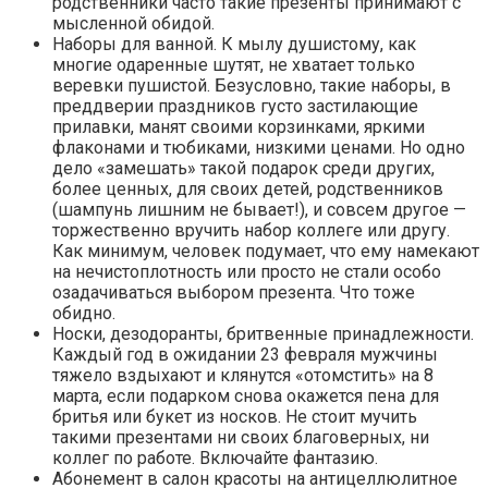
родственники часто такие презенты принимают с
мысленной обидой.
Наборы для ванной. К мылу душистому, как
многие одаренные шутят, не хватает только
веревки пушистой. Безусловно, такие наборы, в
преддверии праздников густо застилающие
прилавки, манят своими корзинками, яркими
флаконами и тюбиками, низкими ценами. Но одно
дело «замешать» такой подарок среди других,
более ценных, для своих детей, родственников
(шампунь лишним не бывает!), и совсем другое —
торжественно вручить набор коллеге или другу.
Как минимум, человек подумает, что ему намекают
на нечистоплотность или просто не стали особо
озадачиваться выбором презента. Что тоже
обидно.
Носки, дезодоранты, бритвенные принадлежности.
Каждый год в ожидании 23 февраля мужчины
тяжело вздыхают и клянутся «отомстить» на 8
марта, если подарком снова окажется пена для
бритья или букет из носков. Не стоит мучить
такими презентами ни своих благоверных, ни
коллег по работе. Включайте фантазию.
Абонемент в салон красоты на антицеллюлитное