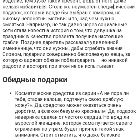
изделие, тем хуже такой презент, ведь от него даже
нельзя избавиться. Столь же неуместен специфический
подарок, который вроде бы выбран с юмором, но
никому непонятны мотивы и то, над чем нужно
смеяться. Например, не так давно через социальные
сети стала известна история о том, что девушка на
праздник в качестве презента получила настоящие
грабли. Позднее даритель рассказал удивленной
имениннице, что они нужны, дабы сгребать знания.
Словом, подарили совершенно бесполезную вещь, за
которую адресат обязан поблагодарить – но никакой
радости и восторга при этом не он испытывает.
Обидные подарки
Косметические средства из серии «А не пора ли
тебе, старая калоша, подтянуть свою дряблую
кожу?». Да, средство может оказаться очень
дорогим, а флакон безумно красивым. Да, подарок
наверняка сделан от чистого сердца. Но вряд ли
взрослой женщине, которая сама пугается своего
отражения по утрам, будет приятен такой знак
внимания. Стоит отметить, что даже близкие