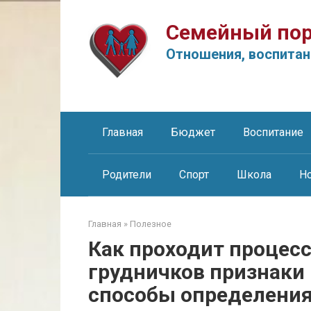
Перейти
к
Семейный пор
контенту
Отношения, воспитан
Главная
Бюджет
Воспитание
Родители
Спорт
Школа
Н
Главная
»
Полезное
Как проходит процесс
грудничков признаки
способы определени