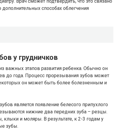
диатру. Врач сможет подтвердить, что это связано
о дополнительных способах облегчения
бов у грудничков
из важных этапов развития ребенка. Обычно он
цев до года. Процесс прорезывания зубов может
некоторых он может быть более болезненным и
убов является появление белесого припухлого
езываются нижние два передних зуба – резцы.
клыки и моляры. В результате, к 2-3 годам у
ые зубы.