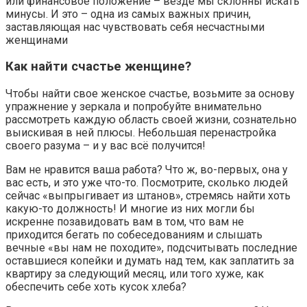
или финансовое положение – везде мы склонны искать
минусы. И это – одна из самых важных причин,
заставляющая нас чувствовать себя несчастными
женщинами
Как найти счастье женщине?
Чтобы найти свое женское счастье, возьмите за основу
упражнение у зеркала и попробуйте внимательно
рассмотреть каждую область своей жизни, сознательно
выискивая в ней плюсы. Небольшая перенастройка
своего разума – и у вас всё получится!
Вам не нравится ваша работа? Что ж, во-первых, она у
вас есть, и это уже что-то. Посмотрите, сколько людей
сейчас «выпрыгивает из штанов», стремясь найти хоть
какую-то должность! И многие из них могли бы
искренне позавидовать вам в том, что вам не
приходится бегать по собеседованиям и слышать
вечные «вы нам не походите», подсчитывать последние
оставшиеся копейки и думать над тем, как заплатить за
квартиру за следующий месяц, или того хуже, как
обеспечить себе хоть кусок хлеба?