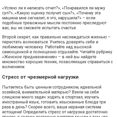
«Успею ли я написать отчет?», «Понравился ли мужу
суп?», «Какую оценку получит сын?», «Почему эта
машина мне сигналит, я что, нарушила?» – если
подобные тревожные мысли постоянно преследуют
вас, вы не сможете испытать счастье.
Второй секрет, как правильно наслаждаться жизнью –
перестать волноваться. Учитесь доверять себе и
любимому человеку. Работайте над высокой
самооценкой и полноценно отдыхайте. Читайте рубрику
«Женское предназначение» – в ней вы найдете
множество хороших техник, позволяющих справиться с
волнением.
Стресс от чрезмерной нагрузки
Пытаетесь быть ценным сотрудником, идеальной
хозяйкой, внимательной матерью? Взяли на себя
слишком много задач: ходить в спортзал, изучать
иностранный язык, готовить изысканные блюда три
раза в день? Скорее всего, ваша нервная система
истощена! Определить стресс от нагрузки достаточно
просто: в голове постоянно вертятся мысли о том, что