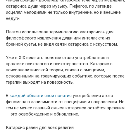
«пифагорейцы» добились катарсиса тела через медицину,
катарсиса души через музыку. Пифагор, по легенде,
исцелял мелодиями не только внутренние, но и внешние
недуги.
Платон использовал терминологию «катарсиса» для
философского извлечения души или интеллекта из
бренной суеты, не видя связи катарсиса с искусством.
Уже в ХIХ веке это понятие стало употребляться в
практике психологов и психотерапевтов. Катарсис в
психоаналитической теории, связан с эмоциями,
основанными на травмирующих событиях, которые после
терапии выходят на поверхность.
В
каждой области свои понятия
употребления этого
феномена в зависимости от специфики и направления. Но
тем не менее главный смысл катарсиса остаётся прежним
— это освобождение и обновление.
Катарсис равен для всех религий.