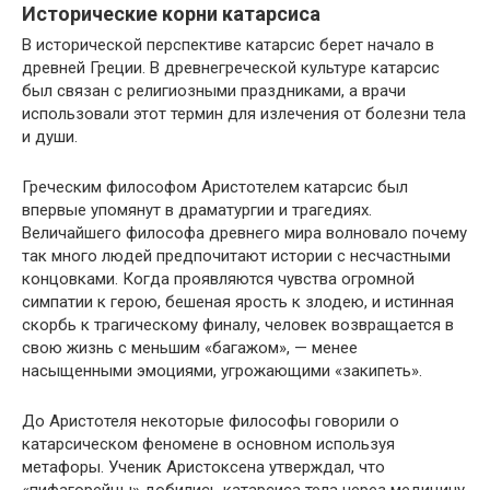
Исторические корни катарсиса
В исторической перспективе катарсис берет начало в
древней Греции. В древнегреческой культуре катарсис
был связан с религиозными праздниками, а врачи
использовали этот термин для излечения от болезни тела
и души.
Греческим философом Аристотелем катарсис был
впервые упомянут в драматургии и трагедиях.
Величайшего философа древнего мира волновало почему
так много людей предпочитают истории с несчастными
концовками. Когда проявляются чувства огромной
симпатии к герою, бешеная ярость к злодею, и истинная
скорбь к трагическому финалу, человек возвращается в
свою жизнь с меньшим «багажом», — менее
насыщенными эмоциями, угрожающими «закипеть».
До Аристотеля некоторые философы говорили о
катарсическом феномене в основном используя
метафоры. Ученик Аристоксена утверждал, что