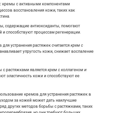
:
кремы с активными компонентами
ессов восстановления кожи, таких как
тина.
ы, содержащие антиоксиданты, помогают
й и способствуют процессам регенерации.
для устранения растяжек считается
крем с
танавливает упругость кожи, снижает воспаление
ы с растяжками является
крем с коллагеном и
ают эластичность кожи и способствуют ее
спользование кремов для устранения растяжек в
уходом за кожей может дать наилучшие
ряд других методов борьбы с растяжками, таких
икродермабразия, но они требуют больших