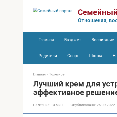
Перейти
к
Семейный
контенту
Отношения, вос
Главная
Бюджет
Воспитание
Родители
Спорт
Школа
Н
Главная
»
Полезное
Лучший крем для уст
эффективное решени
На чтение:
14 мин
Опубликовано:
25.09.2022