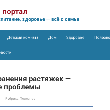
 портал
питание, здоровье — всё о семье
Детская комната
Дом
Здоровье
Полезн
овости
ранения растяжек —
е проблемы
Рубрика:
Полезное