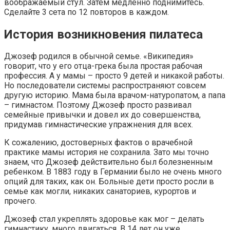
воображаемый стул. Затем медленно поднимитесь.
Сделайте 3 сета по 12 повторов в каждом.
История возникновения пилатеса
Джозеф родился в обычной семье. «Википедия»
говорит, что у его отца-грека была простая рабочая
профессия. А у мамы – просто 9 детей и никакой работы.
Но последователи системы распространяют совсем
другую историю. Мама была врачом-натуропатом, а папа
– гимнастом. Поэтому Джозеф просто развивал
семейные привычки и довел их до совершенства,
придумав гимнастические упражнения для всех.
К сожалению, достоверных фактов о врачебной
практике мамы история не сохранила. Зато мы точно
знаем, что Джозеф действительно был болезненным
ребенком. В 1883 году в Германии было не очень много
опций для таких, как он. Больные дети просто росли в
семье как могли, никаких санаториев, курортов и
прочего.
Джозеф стал укреплять здоровье как мог – делать
гимнастику, много двигаться. В 14 лет он уже