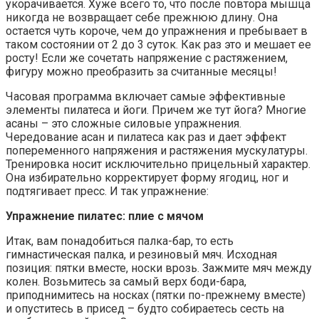
укорачивается. Хуже всего то, что после повтора мышца
никогда не возвращает себе прежнюю длину. Она
остается чуть короче, чем до упражнения и пребывает в
таком состоянии от 2 до 3 суток. Как раз это и мешает ее
росту! Если же сочетать напряжение с растяжением,
фигуру можно преобразить за считанные месяцы!
Часовая программа включает самые эффективные
элементы пилатеса и йоги. Причем же тут йога? Многие
асаны – это сложные силовые упражнения.
Чередование асан и пилатеса как раз и дает эффект
попеременного напряжения и растяжения мускулатуры.
Тренировка носит исключительно прицельный характер.
Она избирательно корректирует форму ягодиц, ног и
подтягивает пресс. И так упражнение:
Упражнение пилатес: плие с мячом
Итак, вам понадобиться палка-бар, то есть
гимнастическая палка, и резиновый мяч. Исходная
позиция: пятки вместе, носки врозь. Зажмите мяч между
колен. Возьмитесь за самый верх боди-бара,
приподнимитесь на носках (пятки по-прежнему вместе)
и опуститесь в присед – будто собираетесь сесть на