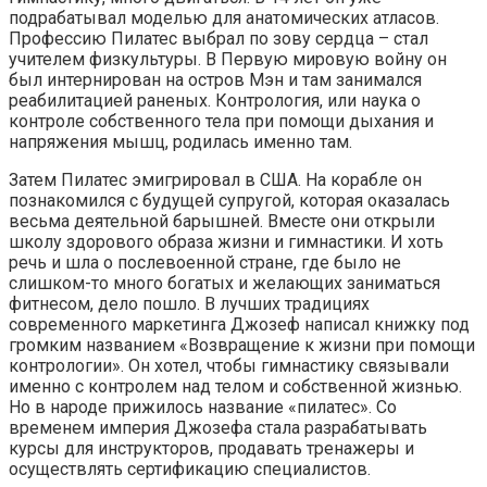
подрабатывал моделью для анатомических атласов.
Профессию Пилатес выбрал по зову сердца – стал
учителем физкультуры. В Первую мировую войну он
был интернирован на остров Мэн и там занимался
реабилитацией раненых. Контрология, или наука о
контроле собственного тела при помощи дыхания и
напряжения мышц, родилась именно там.
Затем Пилатес эмигрировал в США. На корабле он
познакомился с будущей супругой, которая оказалась
весьма деятельной барышней. Вместе они открыли
школу здорового образа жизни и гимнастики. И хоть
речь и шла о послевоенной стране, где было не
слишком-то много богатых и желающих заниматься
фитнесом, дело пошло. В лучших традициях
современного маркетинга Джозеф написал книжку под
громким названием «Возвращение к жизни при помощи
контрологии». Он хотел, чтобы гимнастику связывали
именно с контролем над телом и собственной жизнью.
Но в народе прижилось название «пилатес». Со
временем империя Джозефа стала разрабатывать
курсы для инструкторов, продавать тренажеры и
осуществлять сертификацию специалистов.