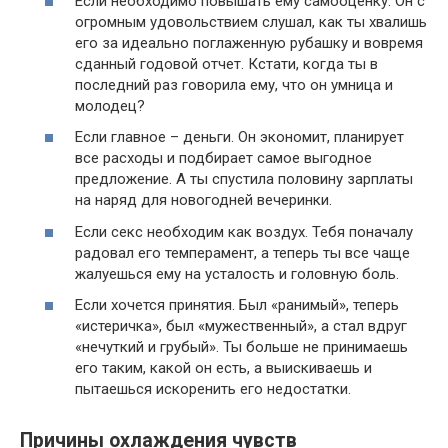
Если необходимо повышать ему самооценку. Он с
огромным удовольствием слушал, как ты хвалишь
его за идеально поглаженную рубашку и вовремя
сданный годовой отчет. Кстати, когда ты в
последний раз говорила ему, что он умница и
молодец?
Если главное – деньги. Он экономит, планирует
все расходы и подбирает самое выгодное
предложение. А ты спустила половину зарплаты
на наряд для новогодней вечеринки.
Если секс необходим как воздух. Тебя поначалу
радовал его темперамент, а теперь ты все чаще
жалуешься ему на усталость и головную боль.
Если хочется принятия. Был «ранимый», теперь
«истеричка», был «мужественный», а стал вдруг
«нечуткий и грубый». Ты больше не принимаешь
его таким, какой он есть, а выискиваешь и
пытаешься искоренить его недостатки.
Причины охлаждения чувств