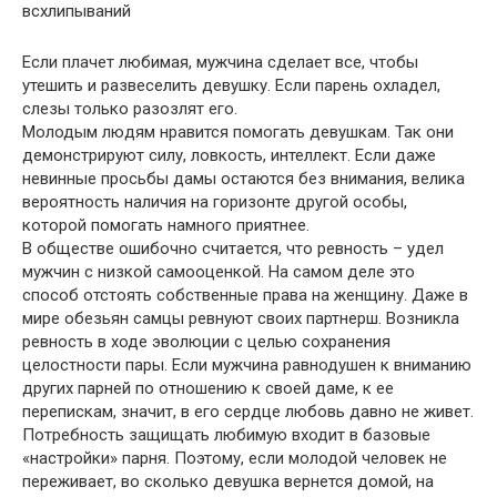
всхлипываний
Если плачет любимая, мужчина сделает все, чтобы
утешить и развеселить девушку. Если парень охладел,
слезы только разозлят его.
Молодым людям нравится помогать девушкам. Так они
демонстрируют силу, ловкость, интеллект. Если даже
невинные просьбы дамы остаются без внимания, велика
вероятность наличия на горизонте другой особы,
которой помогать намного приятнее.
В обществе ошибочно считается, что ревность – удел
мужчин с низкой самооценкой. На самом деле это
способ отстоять собственные права на женщину. Даже в
мире обезьян самцы ревнуют своих партнерш. Возникла
ревность в ходе эволюции с целью сохранения
целостности пары. Если мужчина равнодушен к вниманию
других парней по отношению к своей даме, к ее
перепискам, значит, в его сердце любовь давно не живет.
Потребность защищать любимую входит в базовые
«настройки» парня. Поэтому, если молодой человек не
переживает, во сколько девушка вернется домой, на