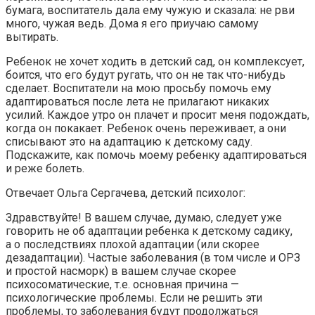
бумага, воспитатель дала ему чужую и сказала: не рви
много, чужая ведь. Дома я его приучаю самому
вытирать.
Ребенок не хочет ходить в детский сад, он комплексует,
боится, что его будут ругать, что он не так что-нибудь
сделает. Воспитатели на мою просьбу помочь ему
адаптироваться после лета не прилагают никаких
усилий. Каждое утро он плачет и просит меня подождать,
когда он покакает. Ребенок очень переживает, а они
списывают это на адаптацию к детскому саду.
Подскажите, как помочь моему ребенку адаптироваться
и реже болеть.
Отвечает Ольга Сергачева, детский психолог:
Здравствуйте! В вашем случае, думаю, следует уже
говорить не об адаптации ребенка к детскому садику,
а о последствиях плохой адаптации (или скорее
дезадаптации). Частые заболевания (в том числе и ОРЗ
и простой насморк) в вашем случае скорее
психосоматические, т.е. основная причина —
психологические проблемы. Если не решить эти
проблемы, то заболевания будут продолжаться