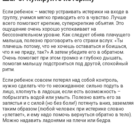
Если ребенок – мастер устраивать истерики на входе в
группу, учимся мягко приводить его в чувство. Лучше
всего помогают крепкие, суперкрепкие объятия. Это
ощущение очень хорошо успокаивает на
бессознательном уровне. Как следует обняв плачущего
малыша, полезно проговорить его страхи вслух: «Ты
плачешь потому, что не хочешь оставаться и боишься,
что я не приду, так?» А затем убедите его в обратном.
Очень помогает при этом громко и глубоко дышать,
помогая малышу подстроиться под другой, спокойный
ритм.
Если ребенок совсем потерял над собой контроль,
нужно сделать что-то неожиданное: сильно подуть в
лицо, хлопнуть в ладоши, если есть возможность –
побрызгать водой или умыть. Полезно взять его за
запястья и с силой (но без боли!) потянуть вниз, заземляя
таким образом (любой человек при истерике словно
«улетает», и ему надо помочь вернуться обратно в тело).
Можно надавить ладонями на плечи или бедра.