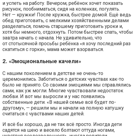
и успеть на работу. Вечером, ребёнок хочет показать
рисунок, пообниматься, сидя на коленках, погулять.
Нет — кружки! После кружка, быстрее домой. Ещё ведь
обед приготовить, с мелкими хозяйственными делами
разделаться, помочь старшему приготовить уроки и,
хотя бы немного, отдохнуть. Потом быстрее спать, чтобы
завтра начать с начала. Не удивительно, что
от стотысячной просьбы ребёнка «я хочу последний раз
скатиться с горки», мама может взорваться.
2. «Эмоциональные качели»
С нашим поколением в детстве не очень-то
церемонились. Заботиться о детских чувствах как-то
было не принято. Со своими эмоциями мы справлялись
сами, как уж могли. Многие чувствовали недостаток
любви. И вот мы выросли и у нас появились
собственные дети. «В нашей семье всё будет по-
другому», — решили мы и начали на полную катушку
считаться с чувствами наших детей.
И всё бы хорошо, да не так всё просто. Иногда дети
садятся на шею и весело болтают оттуда ногами,
чувствуя вседозволенность, иногда родители