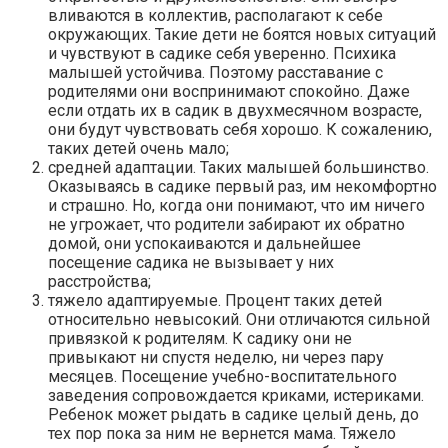
вливаются в коллектив, располагают к себе
окружающих. Такие дети не боятся новых ситуаций
и чувствуют в садике себя уверенно. Психика
малышей устойчива. Поэтому расставание с
родителями они воспринимают спокойно. Даже
если отдать их в садик в двухмесячном возрасте,
они будут чувствовать себя хорошо. К сожалению,
таких детей очень мало;
средней адаптации. Таких малышей большинство.
Оказываясь в садике первый раз, им некомфортно
и страшно. Но, когда они понимают, что им ничего
не угрожает, что родители забирают их обратно
домой, они успокаиваются и дальнейшее
посещение садика не вызывает у них
расстройства;
тяжело адаптируемые. Процент таких детей
относительно невысокий. Они отличаются сильной
привязкой к родителям. К садику они не
привыкают ни спустя неделю, ни через пару
месяцев. Посещение учебно-воспитательного
заведения сопровождается криками, истериками.
Ребенок может рыдать в садике целый день, до
тех пор пока за ним не вернется мама. Тяжело