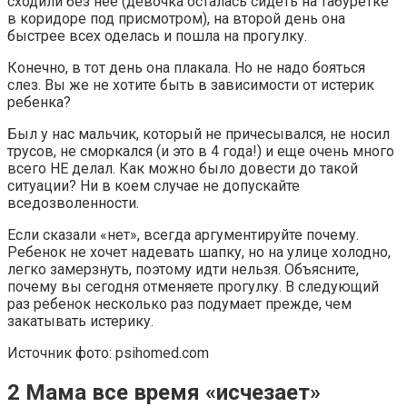
сходили без нее (девочка осталась сидеть на табуретке
в коридоре под присмотром), на второй день она
быстрее всех оделась и пошла на прогулку.
Конечно, в тот день она плакала. Но не надо бояться
слез. Вы же не хотите быть в зависимости от истерик
ребенка?
Был у нас мальчик, который не причесывался, не носил
трусов, не сморкался (и это в 4 года!) и еще очень много
всего НЕ делал. Как можно было довести до такой
ситуации? Ни в коем случае не допускайте
вседозволенности.
Если сказали «нет», всегда аргументируйте почему.
Ребенок не хочет надевать шапку, но на улице холодно,
легко замерзнуть, поэтому идти нельзя. Объясните,
почему вы сегодня отменяете прогулку. В следующий
раз ребенок несколько раз подумает прежде, чем
закатывать истерику.
Источник фото: psihomed.com
2 Мама все время «исчезает»