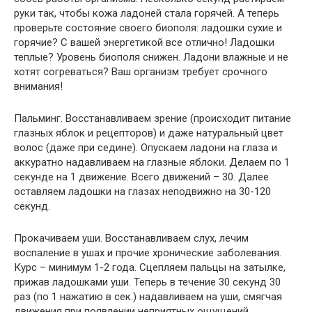
руки так, чтобы кожа ладоней стала горячей. А теперь
проверьте состояние своего биополя: ладошки сухие и
горячие? С вашей энергетикой все отлично! Ладошки
теплые? Уровень биополя снижен. Ладони влажные и не
хотят согреваться? Ваш организм требует срочного
внимания!
Пальминг. Восстанавливаем зрение (происходит питание
глазных яблок и рецепторов) и даже натуральный цвет
волос (даже при седине). Опускаем ладони на глаза и
аккуратно надавливаем на глазные яблоки. Делаем по 1
секунде на 1 движение. Всего движений – 30. Далее
оставляем ладошки на глазах неподвижно на 30-120
секунд.
Прокачиваем уши. Восстанавливаем слух, лечим
воспаление в ушах и прочие хронические заболевания.
Курс – минимум 1-2 года. Сцепляем пальцы на затылке,
прижав ладошками уши. Теперь в течение 30 секунд 30
раз (по 1 нажатию в сек.) надавливаем на уши, смягчая
движения при появлении неприятных ощущений.