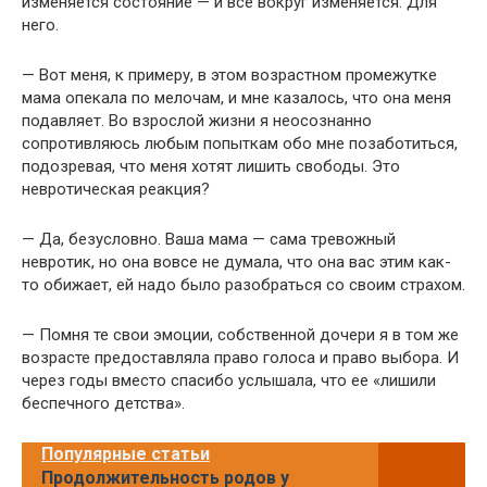
изменяется состояние — и все вокруг изменяется. Для
него.
— Вот меня, к примеру, в этом возрастном промежутке
мама опекала по мелочам, и мне казалось, что она меня
подавляет. Во взрослой жизни я неосознанно
сопротивляюсь любым попыткам обо мне позаботиться,
подозревая, что меня хотят лишить свободы. Это
невротическая реакция?
— Да, безусловно. Ваша мама — сама тревожный
невротик, но она вовсе не думала, что она вас этим как-
то обижает, ей надо было разобраться со своим страхом.
— Помня те свои эмоции, собственной дочери я в том же
возрасте предоставляла право голоса и право выбора. И
через годы вместо спасибо услышала, что ее «лишили
беспечного детства».
Популярные статьи
Продолжительность родов у