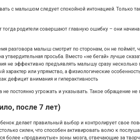
ивать с малышом следует спокойной интонацией. Только 
от тогда родители совершают главную ошибку – они начина
мя разговора малыш смотрит по сторонам, он не поймёт, че
на утвердительная просьба. Вместо «не бегай» лучше сказа
ия не эффективно предъявлять малышу сразу несколько пр
ый характер или упрямство, а физиологические особенност
, как дефицит внимания и гиперактивность
а не постоянно угрожать и указывать. Такое обращение не 
ло, после 7 лет)
бенок делает правильный выбор и контролирует свое пове
только силен, что способен активировать волю к послуша
ся более «продвинутые» зоны мозга, отвечающие за творч