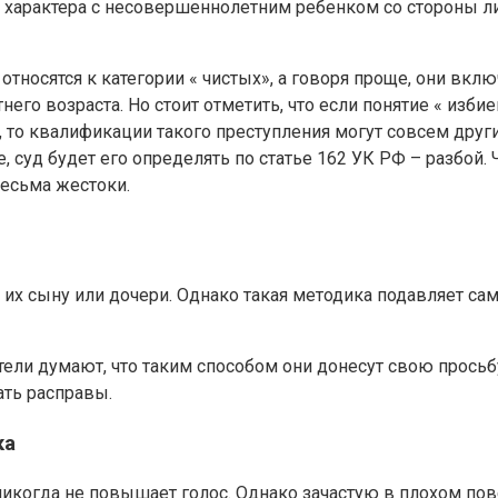
 характера с несовершеннолетним ребенком со стороны ли
носятся к категории « чистых», а говоря проще, они вклю
го возраста. Но стоит отметить, что если понятие « избие
то квалификации такого преступления могут совсем другими
 суд будет его определять по статье 162 УК РФ – разбой. Ч
весьма жестоки.
но их сыну или дочери. Однако такая методика подавляет 
тели думают, что таким способом они донесут свою просьб
ать расправы.
ка
й никогда не повышает голос. Однако зачастую в плохом п