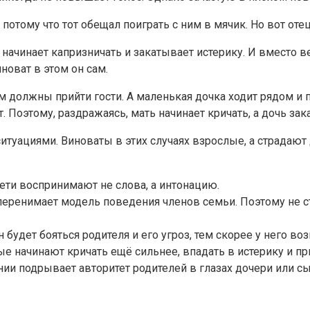
потому что тот обещал поиграть с ним в мячик. Но вот отец
н начинает капризничать и закатывает истерику. И вместо 
новат в этом он сам.
м должны прийти гости. А маленькая дочка ходит рядом и 
. Поэтому, раздражаясь, мать начинает кричать, а дочь зак
туациями. Виноваты в этих случаях взрослые, а страдают 
ти воспринимают не слова, а интонацию.
перенимает модель поведения членов семьи. Поэтому не ст
 будет бояться родителя и его угроз, тем скорее у него в
ые начинают кричать ещё сильнее, впадать в истерику и 
ии подрывает авторитет родителей в глазах дочери или сы