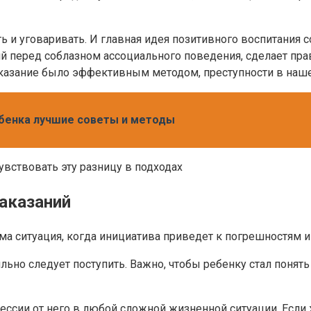
ть и уговаривать. И главная идея позитивного воспитания с
ий перед соблазном ассоциального поведения, сделает п
 наказание было эффективным методом, преступности в на
ебенка лучшие советы и методы
вствовать эту разницу в подходах
наказаний
ема ситуация, когда инициатива приведет к погрешностям
льно следует поступить. Важно, чтобы ребенку стал понят
сии от него в любой сложной жизненной ситуации. Если ж