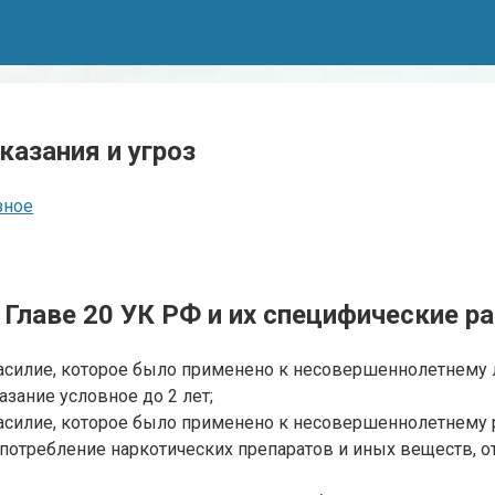
казания и угроз
зное
Главе 20 УК РФ и их специфические р
т насилие, которое было применено к несовершеннолетнему
азание условное до 2 лет;
т насилие, которое было применено к несовершеннолетнему
употребление наркотических препаратов и иных веществ, 