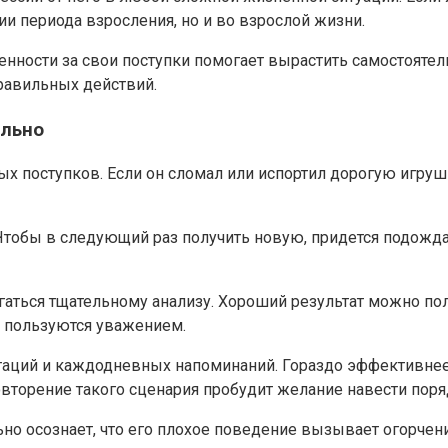
ии периода взросления, но и во взрослой жизни.
венности за свои поступки помогает вырастить самостояте
равильных действий.
ильно
х поступков. Если он сломал или испортил дорогую игрушк
 Чтобы в следующий раз получить новую, придется подожд
ться тщательному анализу. Хороший результат можно полу
е пользуются уважением.
аций и каждодневных напоминаний. Гораздо эффективнее 
торение такого сценария пробудит желание навести поря
ьно осознает, что его плохое поведение вызывает огорчен