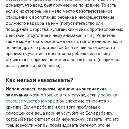
докажут, что вред был причинен не по их вине. То есть
если с их стороны не имело место безответственное
отношение к воспитанию ребенка и неосуществление
должного надзора за ним (попустительство или
поощрение озорства, хулиганских и иных противоправных
действий, отсутствие к нему внимания и т.п.). Родитель
также может быть освобожден от ответственности, если
по вине другого родителя он был лишен возможности
принимать участие в воспитании ребенка или в силу
объективных причин не мог его воспитывать (например,
из-за длительной болезни).
Как нельзя наказывать?
Использовать сарказм, иронию и критические
замечания
можно только в том случае, если у
ребенка
хорошее чувство юмора
и он спокойно относится к
критике. Если у ребенка и без того проблемы с
самооценкой, ваша ирония усугубит их. Если ребенку,
который итак считает себя неуклюжим, сказать, что его
грациозности мог бы позавидовать бегемот, это не