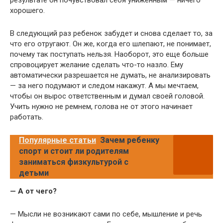
результате он почувствовал себя униженным — ничего
хорошего.
В следующий раз ребенок забудет и снова сделает то, за
что его отругают. Он же, когда его шлепают, не понимает,
почему так поступать нельзя. Наоборот, это еще больше
спровоцирует желание сделать что-то назло. Ему
автоматически разрешается не думать, не анализировать
— за него подумают и следом накажут. А мы мечтаем,
чтобы он вырос ответственным и думал своей головой.
Учить нужно не ремнем, голова не от этого начинает
работать.
Популярные статьи
Зачем ребенку
спорт и стоит ли родителям
заниматься физкультурой с
детьми
— А от чего?
— Мысли не возникают сами по себе, мышление и речь