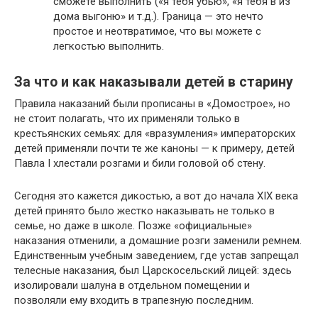
сможете выполнить («я тебя убью», «я тебя в из
дома выгоню» и т.д.). Граница — это нечто
простое и неотвратимое, что вы можете с
легкостью выполнить.
За что и как наказывали детей в старину
Правила наказаний были прописаны в «Домострое», но
не стоит полагать, что их применяли только в
крестьянских семьях: для «вразумления» императорских
детей применяли почти те же каноны — к примеру, детей
Павла I хлестали розгами и били головой об стену.
Сегодня это кажется дикостью, а вот до начала XIX века
детей принято было жестко наказывать не только в
семье, но даже в школе. Позже «официальные»
наказания отменили, а домашние розги заменили ремнем.
Единственным учебным заведением, где устав запрещал
телесные наказания, был Царскосельский лицей: здесь
изолировали шалуна в отдельном помещении и
позволяли ему входить в трапезную последним.