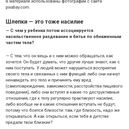
В материале использованы фотографии с сайта
pixabay.com.
Шлепки — это тоже насилие
— С чем у ребенка потом ассоциируется
насильственное раздевание и битье по обнаженным
частям тела?
— С тем, что он вещь и с ним можно обращаться, как
хочется. Он будет думать, что другие лучше знают, как с
ним поступать. У людей может нарушиться восприятие
своего тела и связанных с ним функций: либо они начнут
ненавидеть это тело и причинять ему вред
(самоповреждение, зависимости, расстройства пищевого
поведения), либо они вступят в какие-то деструктивные
отношения, где к телу регулярно практикуют насилие,
либо вообще ни в какие отношения вступать не будут,
потому что боятся близости: там, где близость, надо же
открываться. А как открыться, если тебя в детстве
предали твои близкие?