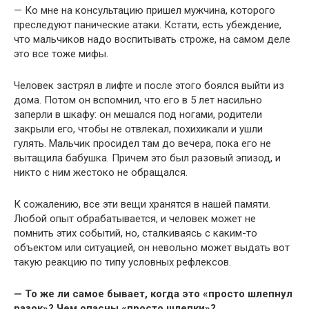
— Ко мне на консультацию пришел мужчина, которого
преследуют панические атаки. Кстати, есть убеждение,
что мальчиков надо воспитывать строже, на самом деле
это все тоже мифы.
Человек застрял в лифте и после этого боялся выйти из
дома. Потом он вспомнил, что его в 5 лет насильно
заперли в шкафу: он мешался под ногами, родители
закрыли его, чтобы не отвлекал, похихикали и ушли
гулять. Мальчик просидел там до вечера, пока его не
вытащила бабушка. Причем это был разовый эпизод, и
никто с ним жестоко не обращался.
К сожалению, все эти вещи хранятся в нашей памяти.
Любой опыт обрабатывается, и человек может не
помнить этих событий, но, сталкиваясь с каким-то
объектом или ситуацией, он невольно может выдать вот
такую реакцию по типу условных рефлексов.
— То же ли самое бывает, когда это «просто шлепнул
разок»? Чем опасны «просто шлепки»?