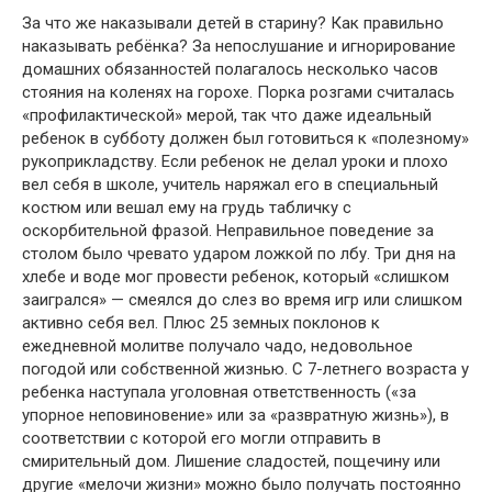
За что же наказывали детей в старину? Как правильно
наказывать ребёнка? За непослушание и игнорирование
домашних обязанностей полагалось несколько часов
стояния на коленях на горохе. Порка розгами считалась
«профилактической» мерой, так что даже идеальный
ребенок в субботу должен был готовиться к «полезному»
рукоприкладству. Если ребенок не делал уроки и плохо
вел себя в школе, учитель наряжал его в специальный
костюм или вешал ему на грудь табличку с
оскорбительной фразой. Неправильное поведение за
столом было чревато ударом ложкой по лбу. Три дня на
хлебе и воде мог провести ребенок, который «слишком
заигрался» — смеялся до слез во время игр или слишком
активно себя вел. Плюс 25 земных поклонов к
ежедневной молитве получало чадо, недовольное
погодой или собственной жизнью. С 7-летнего возраста у
ребенка наступала уголовная ответственность («за
упорное неповиновение» или за «развратную жизнь»), в
соответствии с которой его могли отправить в
смирительный дом. Лишение сладостей, пощечину или
другие «мелочи жизни» можно было получать постоянно