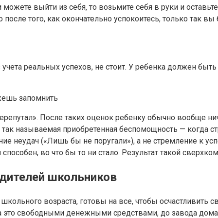
и можете выйти из себя, то возьмите себя в руки и оставьт
после того, как окончательно успокоитесь, только так вы 
з учета реальных успехов, не стоит. У ребенка должен быт
жешь запомнить
ерепутал». После таких оценок ребенку обычно вообще ниче
 так называемая приобретенная беспомощность — когда ст
е неудач («Лишь бы не поругали»), а не стремление к усп
н способен, во что бы то ни стало. Результат такой сверхк
одителей школьников
школьного возраста, готовы на все, чтобы осчастливить с
на это свободными денежными средствами, до завода дом