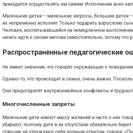
приходится осуществлять им самим. Исполнение всех кап
Маленькие детки – маленькие запросы, большие детки – 
их непременно исполнят. Только подарить взрослому сын
Человек, воспитывавшийся на немедленном выполнении е
начать идти к своим мечтам самостоятельно, потому что 
Распространенные педагогические о
Не имеет значения, что говорят окружающие о поведени
Однако то, что происходит в семье, очень важно. Поско
Они предотвратят внутрисемейные конфликты и труднос
Многочисленные запреты
Маленькие дети имеют массу желаний и часто о них гово
убирают, поэтому дитя в их отсутствие обязательно берет
старшие не утруждают себя полным ответом, говоря: «Пото