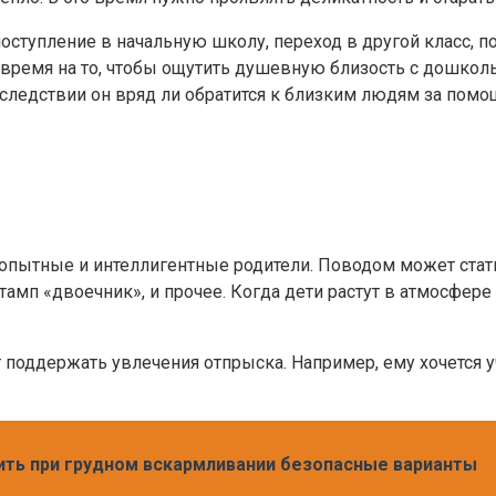
ступление в начальную школу, переход в другой класс, по
и время на то, чтобы ощутить душевную близость с дошкол
последствии он вряд ли обратится к близким людям за по
опытные и интеллигентные родители. Поводом может стать
амп «двоечник», и прочее. Когда дети растут в атмосфере
поддержать увлечения отпрыска. Например, ему хочется уч
ить при грудном вскармливании безопасные варианты