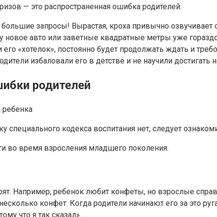
ризов — это распространенная ошибка родителей.
большие запросы! Вырастая, кроха привычно озвучивает с
у новое авто или заветные квадратные метры уже гораздо 
го «хотелок», постоянно будет продолжать ждать и требо
родители избаловали его в детстве и не научили достигать
шибки родителей
и ребенка
льку специального кодекса воспитания нет, следует ознак
ти во время взросления младшего поколения.
рят. Например, ребенок любит конфеты, но взрослые спра
 несколько конфет. Когда родители начинают его за это ру
му что я так сказал».