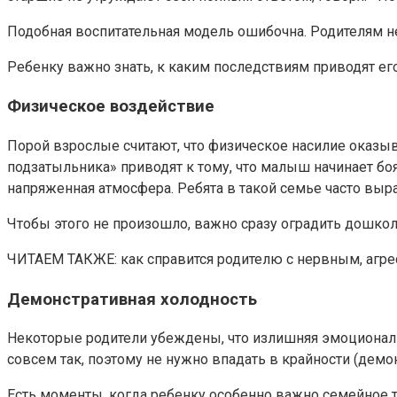
Подобная воспитательная модель ошибочна. Родителям н
Ребенку важно знать, к каким последствиям приводят его
Физическое воздействие
Порой взрослые считают, что физическое насилие оказыв
подзатыльника» приводят к тому, что малыш начинает бо
напряженная атмосфера. Ребята в такой семье часто вы
Чтобы этого не произошло, важно сразу оградить дошко
ЧИТАЕМ ТАКЖЕ: как справится родителю с нервным, аг
Демонстративная холодность
Некоторые родители убеждены, что излишняя эмоциональ
совсем так, поэтому не нужно впадать в крайности (дем
Есть моменты, когда ребенку особенно важно семейное т