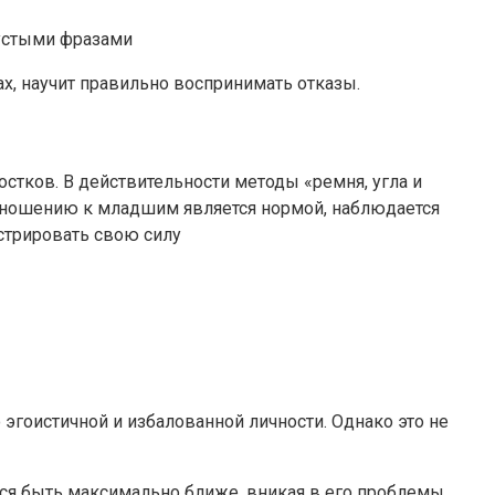
пустыми фразами
ах, научит правильно воспринимать отказы.
стков. В действительности методы «ремня, угла и
 отношению к младшим является нормой, наблюдается
стрировать свою силу
гоистичной и избалованной личности. Однако это не
ься быть максимально ближе, вникая в его проблемы