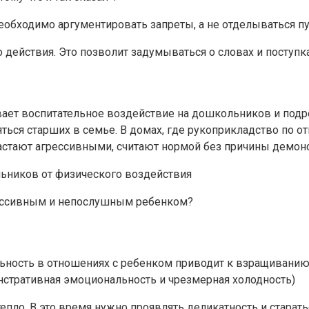
еобходимо аргументировать запреты, а не отделываться 
 действия. Это позволит задумываться о словах и поступк
ает воспитательное воздействие на дошкольников и подро
яться старших в семье. В домах, где рукоприкладство по
растают агрессивными, считают нормой без причины демон
льников от физического воздействия
рессивным и непослушным ребенком?
ность в отношениях с ребенком приводит к взращиванию э
онстративная эмоциональность и чрезмерная холодность)
епло. В это время нужно проявлять деликатность и старат